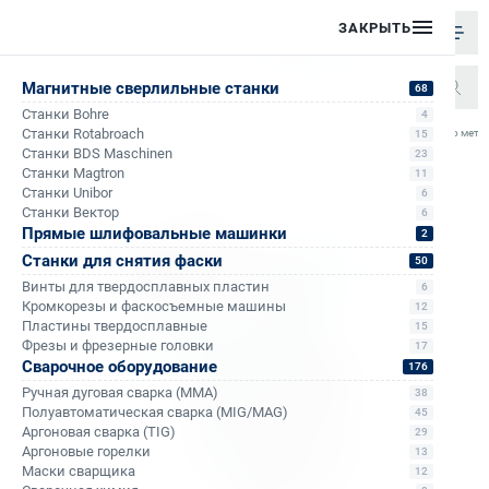
ЗАКРЫТЬ
Магнитные сверлильные станки
68
Станки Bohre
4
/
/
/
/
Станки Rotabroach
Ленточная пила по мет
15
Главная
Каталог
Ленточные пилы по металлу
С гидроразгрузкой
Станки BDS Maschinen
23
Станки Magtron
11
Станки Unibor
6
Станки Вектор
6
Прямые шлифовальные машинки
2
Станки для снятия фаски
50
Винты для твердосплавных пластин
6
Кромкорезы и фаскосъемные машины
12
Пластины твердосплавные
15
Фрезы и фрезерные головки
17
Сварочное оборудование
176
Ручная дуговая сварка (MMA)
38
Полуавтоматическая сварка (MIG/MAG)
45
Аргоновая сварка (TIG)
29
Аргоновые горелки
13
Маски сварщика
12