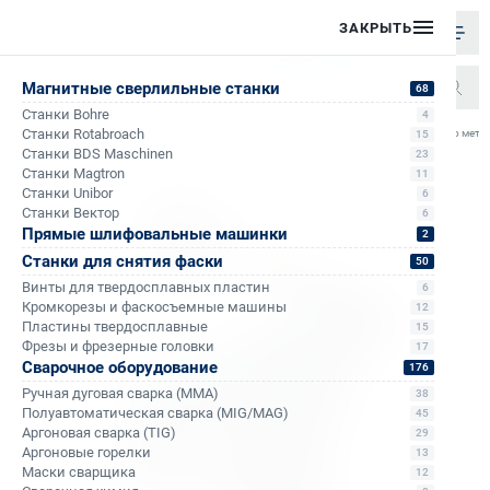
ЗАКРЫТЬ
Магнитные сверлильные станки
68
Станки Bohre
4
/
/
/
/
Станки Rotabroach
Ленточная пила по мета
15
Главная
Каталог
Ленточные пилы по металлу
С гидроразгрузкой
Станки BDS Maschinen
23
Станки Magtron
11
Станки Unibor
6
Станки Вектор
6
Прямые шлифовальные машинки
2
Станки для снятия фаски
50
Винты для твердосплавных пластин
6
Кромкорезы и фаскосъемные машины
12
Пластины твердосплавные
15
Фрезы и фрезерные головки
17
Сварочное оборудование
176
Ручная дуговая сварка (MMA)
38
Полуавтоматическая сварка (MIG/MAG)
45
Аргоновая сварка (TIG)
29
Аргоновые горелки
13
Маски сварщика
12