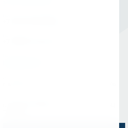
Заказать обратный звонок
Номер в Санкт-Петербурге
+7 (812) 454-00-80
Номер в Москве
+7 (495) 145-80-40
По любым вопросам:
info@kerner.ru
Офис в Москве
г. Москва, ул Зарайская, д. 21, помещ. 206
Офис в Санкт-Петербурге
г. Санкт-Петербург, ул. Седова, д.11А, БЦ
"Эврика"