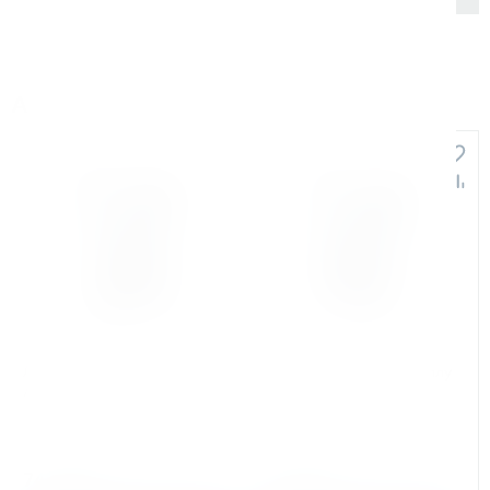
Аналоги и похожие товары
Арт. КБ012314
Арт. КБ012315
Ленточная пила по металлу
Ленточная пила по металлу
AURA LM-128SHD/220
AURA LM-128SHD/380
В наличии: 19 шт.
В наличии: 3 шт.
74 160 ₽
74 160 ₽