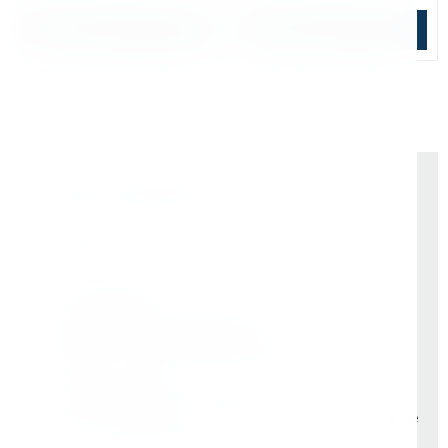
В корзину
В корзину
Почему выбирают Kerner
Держим курс
, а не гоняемся за цифрами
На рынке -
9 лет
Vessel (Япония)
- партнёр все эти годы
Rotabroach (Великобритания)
- эксклюзивные
дилеры с самого начала. Никаких серых схем
Свой бренд Bohre
- вложили в него годы, чтобы
он стал синонимом надёжного инструмента, а не
просто шильдиком