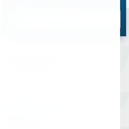
Свяжитесь с нами, мы поможем подобрать
оптимальное решение для ваших задач
Связаться со специалистом
Оборудование для сверления и металлообработки
Мы в соцсетях
Единый номер
8 (800) 333-05-20