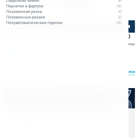
Сварочная химия
8
Перчатки и фартуки
12
Плазменная резка
4
Плазменные резаки
5
Полуавтоматические горелки
10
Посмотрите товар онлайн
Ленточная пила по металлу AURA LM-180B/380
Код товара: КБ012318
Отзывы
Вопросы
AURA
Характеристики
Все характеристики
Расходные материалы
Оптом дешевле
Скидки для оптовых покупателей
Цена с учетом НДС 22%
129 200 ₽