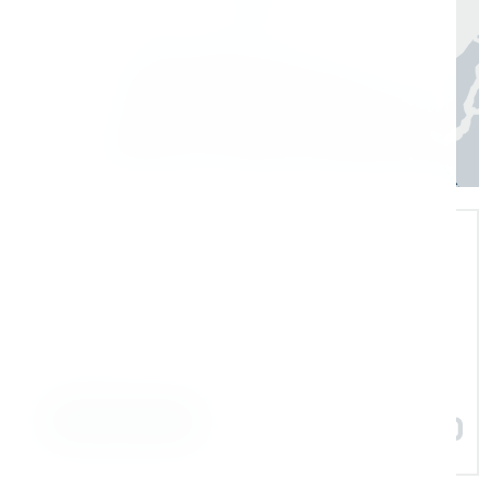
Экспертная поддержка
Помогаем на всех этапах: в выборе и
внедрении оборудования в рабочие
процессы
Задать вопрос