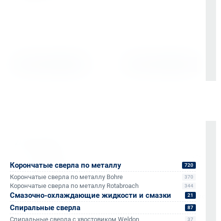
жидкости и смазки
Выбрать
Выбрать
Доставка
Бесплатно до терминала «Деловые Линии» в Санкт-
Корончатые сверла по металлу
Петербурге
720
Отправка в регионы РФ через любые ТК (по
Корончатые сверла по металлу Bohre
370
согласованию)
Корончатые сверла по металлу Rotabroach
344
Смазочно-охлаждающие жидкости и смазки
Доставка по Санкт-Петербургу через сервис «Яндекс
21
Доставка»
Спиральные сверла
87
Спиральные сверла с хвостовиком Weldon
37