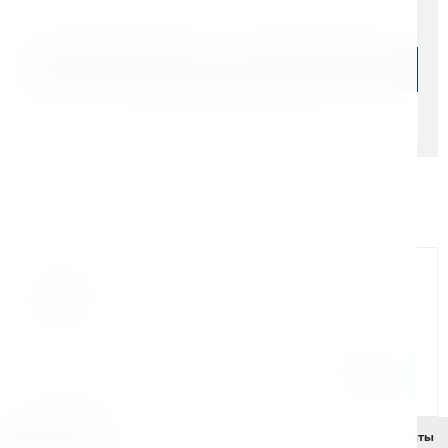
В наличии: 6 шт.
В корзину
Быстрый заказ
Самовывоз: сегодня (
cо склада СПб
)
Доставка ТК: по РФ (
от 1 дня
)
Официальный дилер
Мы на связи
Бандюк Алла
Менеджер по продажам г. Москва
243@kerner.ru
8 (800) 333-05-20 доб. 243
Описание
Характеристики
Комплектация
Документы