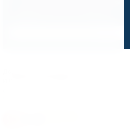
0 / 500
Я ознакомлен и принимаю условия
политики в отношении
обработки персональных данных
и
пользовательского
соглашения
Получить консультацию специалиста
Дорожим своей репутацией,
и ценим ваше доверие
О чем говорят отзывы и высокие оценки наших
клиентов
4.8
На основе 47 оценок