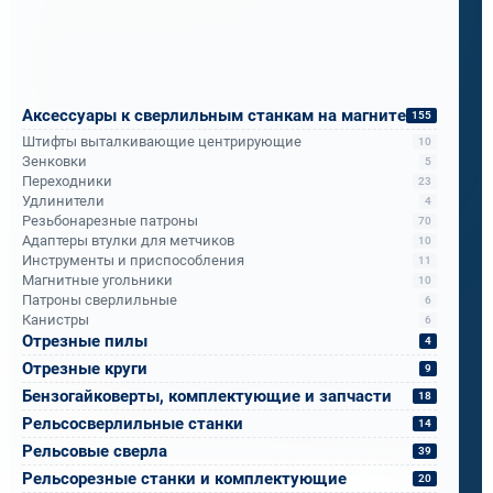
боялись, что лёгкий станок будет слабым, а
мощный - слишком тяжёлым.
Мы показали им Rotabroach Commando 40 с
Аксессуары к сверлильным станкам на магните
155
корончатыми свёрлами Bohre.
Штифты выталкивающие центрирующие
10
Зенковки
5
Переходники
Итог за месяц испытаний: надёжность,
23
Удлинители
4
мобильность и скорость, о которой они не
Резьбонарезные патроны
70
подозревали.
Адаптеры втулки для метчиков
10
Инструменты и приспособления
11
Магнитные угольники
10
Теперь ПМС-88 рекомендует его всем
Патроны сверлильные
6
Канистры
6
подразделениям РЖД.
Отрезные пилы
4
Отрезные круги
9
Бензогайковерты, комплектующие и запчасти
18
Бандюк Алла
Рельсосверлильные станки
Менеджер по продажам
14
Рельсовые сверла
39
Рельсорезные станки и комплектующие
20