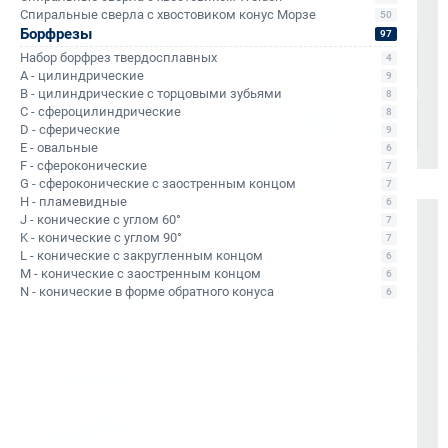
Доставка осуществляется через проверенные
Спиральные сверла с хвостовиком конус Морзе
50
транспортные компании:
Борфрезы
97
Набор борфрез твердосплавных
4
A - цилиндрические
9
B - цилиндрические с торцовыми зубьями
8
C - сфероцилиндрические
8
D - сферические
9
E - овальные
6
F - сфероконические
7
G - сфероконические с заостренным концом
7
H - пламевидные
6
J - конические с углом 60°
7
Оплата и документы
K - конические с углом 90°
7
L - конические с закругленным концом
6
НДС 22% включен во все счета
M - конические с заостренным концом
6
Мгновенные документы: Счёт-фактура и УПД в день
N - конические в форме обратного конуса
6
отгрузки
Отсрочка платежа (для постоянных партнеров)
Также доступно для частных лиц:
Онлайн-оплата без комиссии