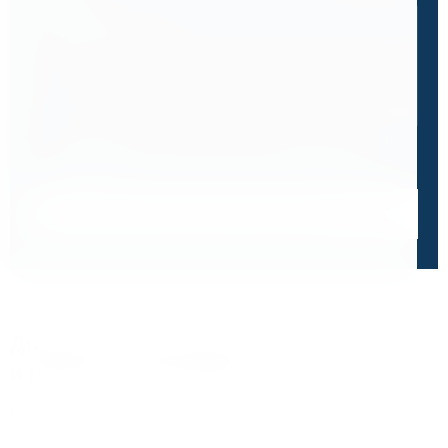
0 / 500
Я ознакомлен и принимаю условия
политики в отношении
обработки персональных данных
и
пользовательского
соглашения
Получить консультацию специалиста
Дорожим своей репутацией,
и ценим ваше доверие
О чем говорят отзывы и высокие оценки наших
клиентов