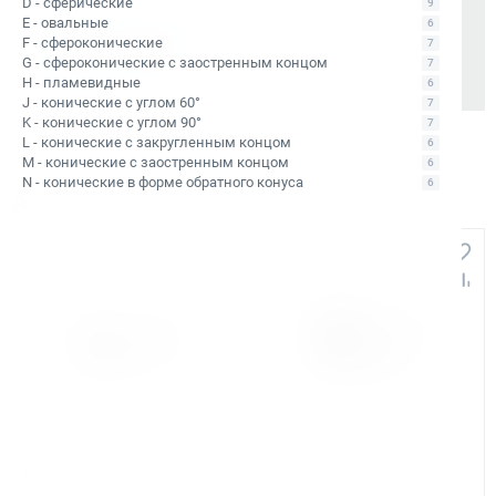
D - сферические
9
Также доступно для частных лиц:
E - овальные
6
Онлайн-оплата без комиссии
F - сфероконические
7
G - сфероконические с заостренным концом
7
H - пламевидные
6
J - конические с углом 60°
7
K - конические с углом 90°
7
L - конические с закругленным концом
6
M - конические с заостренным концом
6
N - конические в форме обратного конуса
6
Аналоги и похожие товары
+1 607
+749
Арт. КБ010551
Арт. КБ010426
Сверло корончатое по
Сверло корончатое по
металлу TCT Bohre 48х110
металлу TCT Bohre 48х40