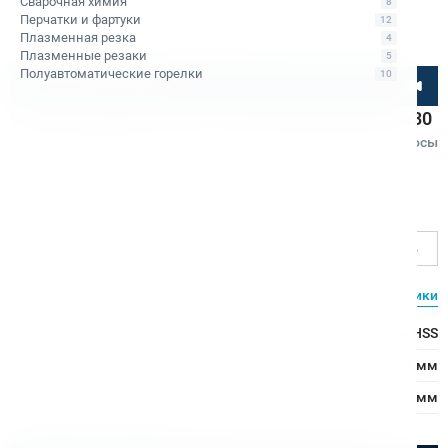
Сварочная химия
8
Перчатки и фартуки
12
Плазменная резка
4
Плазменные резаки
5
Полуавтоматические горелки
10
Посмотрите товар онлайн
Сверло корончатое по металлу HSS Bohre 21х30
Код товара: КБ010094
4.5
•
2 отзыва
Вопросы
Bohre
Ø сверления, мм
21
Характеристики
Все характеристики
Тип сверла:
Сверло из быстрорежущей стали HSS
Ø сверления:
21 мм
↕ сверления:
30 мм
Расходные материалы