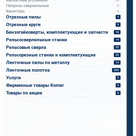
Магнитные угольники
10
Бандюк Алла
Патроны сверлильные
6
Канистры
6
Менеджер по продажам
Отрезные пилы
4
Отрезные круги
9
Напишите, что вам нужно сверлить, отпилить
Бензогайковерты, комплектующие и запчасти
18
или монтировать
- мы предложим
Рельсосверлильные станки
14
оборудование, которое справится.
Рельсовые сверла
39
Имя
*
Рельсорезные станки и комплектующие
20
Ленточные пилы по металлу
14
Ленточные полотна
266
Телефон
*
Услуги
5
Фирменные товары Kerner
6
Товары по акции
8
Email
*
Спецификация или реквизиты
Прикрепите файлы
Выбрать
Ваш вопрос