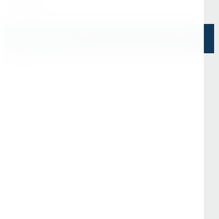
"Эврика"
Напишите нам
О Нас
О компании
Информация
Отзывы
Реквизиты
Контакты
Покупателям
Доставка и оплата
Стать партнёром
Программа лояльности
Вопрос-ответ
Гарантия и возврат
Статьи
Популярные категории