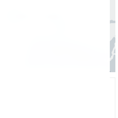
Москва, Санкт-Петербург
1 день
Регионы
3–7 дней
Экспертная поддержка
Помогаем на всех этапах: в выборе и
внедрении оборудования в рабочие
процессы