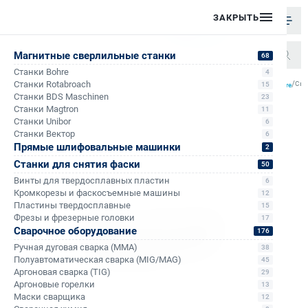
ЗАКРЫТЬ
Магнитные сверлильные станки
68
Станки Bohre
4
/
/
/
/
Станки Rotabroach
Све
15
Главная
Каталог
Корончатые сверла по металлу
Корончатые сверла по металлу Bohre
Станки BDS Maschinen
23
Станки Magtron
11
Станки Unibor
6
Станки Вектор
6
Прямые шлифовальные машинки
2
Станки для снятия фаски
50
Винты для твердосплавных пластин
6
Кромкорезы и фаскосъемные машины
12
Пластины твердосплавные
15
Фрезы и фрезерные головки
17
Сварочное оборудование
176
Ручная дуговая сварка (MMA)
38
Полуавтоматическая сварка (MIG/MAG)
45
Аргоновая сварка (TIG)
29
Аргоновые горелки
13
Маски сварщика
12