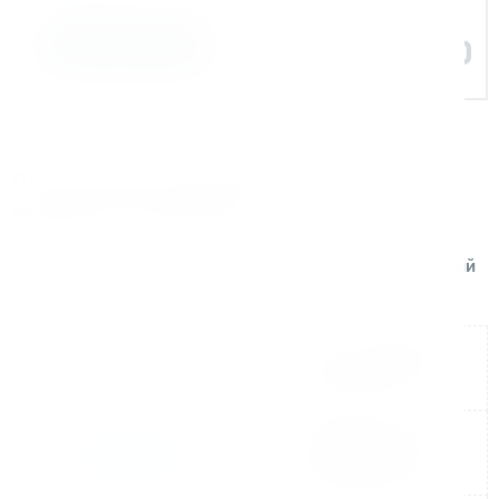
Задать вопрос
Поставляем оборудование для
ведущих компаний
Реализуем поставки и сопровождаем проекты для
крупных производственных и строительных компаний
по всей России