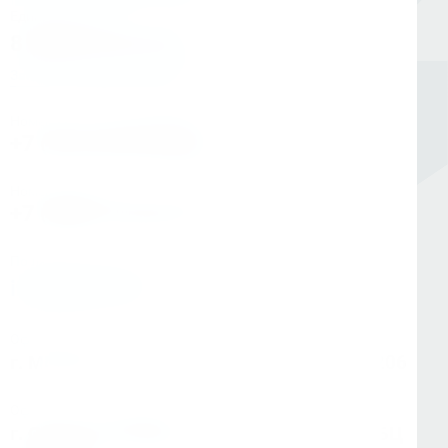
Единый номер
8 (800) 333-05-20
Заказать обратный звонок
Номер в Санкт-Петербурге
+7 (812) 454-00-80
Номер в Москве
+7 (495) 145-80-40
По любым вопросам:
info@kerner.ru
Офис в Москве
г. Москва, ул Зарайская, д. 21, помещ. 206
Офис в Санкт-Петербурге
г. Санкт-Петербург, ул. Седова, д.11А, БЦ