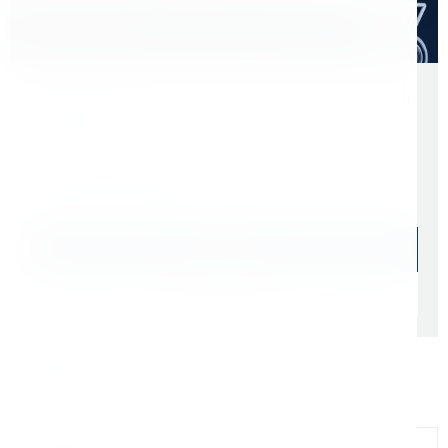
Оптом дешевле
Скидки для оптовых покупателей
Цена с учетом НДС 22%
2 220 ₽
Начислим: 222 бонусов
В наличии: 193 шт.
В корзину
Быстрый заказ
Самовывоз: сегодня (
cо склада СПб
)
Доставка ТК: по РФ (
от 1 дня
)
Официальный дилер
Мы на связи