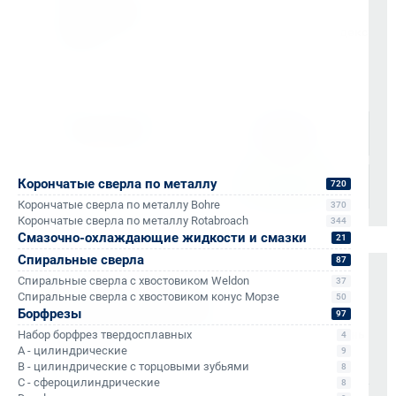
согласованию)
Доставка по Санкт-Петербургу через сервис «Яндекс
Доставка»
Доставка осуществляется через проверенные
транспортные компании:
Корончатые сверла по металлу
720
Корончатые сверла по металлу Bohre
370
Корончатые сверла по металлу Rotabroach
344
Смазочно-охлаждающие жидкости и смазки
21
Спиральные сверла
87
Спиральные сверла с хвостовиком Weldon
37
Оплата и документы
Спиральные сверла с хвостовиком конус Морзе
50
Борфрезы
97
НДС 22% включен во все счета
Мгновенные документы: Счёт-фактура и УПД в день
Набор борфрез твердосплавных
4
A - цилиндрические
отгрузки
9
B - цилиндрические с торцовыми зубьями
8
Отсрочка платежа (для постоянных партнеров)
C - сфероцилиндрические
8