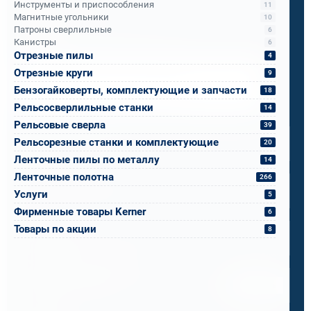
Инструменты и приспособления
11
Бандюк Алла
Магнитные угольники
10
Менеджер по продажам
Патроны сверлильные
6
Канистры
6
Отрезные пилы
4
Напишите, что вам нужно сверлить, отпилить
Отрезные круги
9
или монтировать
- мы предложим
Бензогайковерты, комплектующие и запчасти
18
оборудование, которое справится.
Рельсосверлильные станки
14
Имя
*
Рельсовые сверла
39
Рельсорезные станки и комплектующие
20
Ленточные пилы по металлу
14
Телефон
*
Ленточные полотна
266
Услуги
5
Фирменные товары Kerner
6
Email
*
Товары по акции
8
Спецификация или реквизиты
Прикрепите файлы
Выбрать
Ваш вопрос