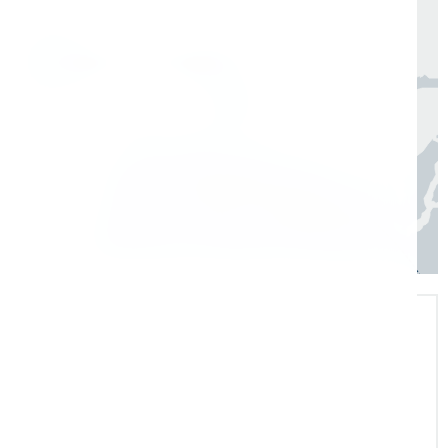
Москва, Санкт-Петербург
1 день
Регионы
3–7 дней
Экспертная поддержка
Помогаем на всех этапах: в выборе и
внедрении оборудования в рабочие
процессы