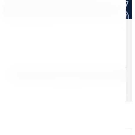
Оптом дешевле
Скидки для оптовых покупателей
Цена с учетом НДС 22%
3 982 ₽
Начислим: 398 бонусов
В наличии: 34 шт.
В корзину
Быстрый заказ
Самовывоз: сегодня (
cо склада СПб
)
Доставка ТК: по РФ (
от 1 дня
)
Официальный дилер
Мы на связи