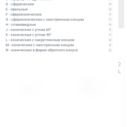
D - сферические
Также доступно для частных лиц:
9
E - овальные
Онлайн-оплата без комиссии
6
F - сфероконические
7
G - сфероконические с заостренным концом
7
H - пламевидные
6
J - конические с углом 60°
7
K - конические с углом 90°
7
L - конические с закругленным концом
6
M - конические с заостренным концом
6
N - конические в форме обратного конуса
Аналоги и похожие товары
6
+1 607
+749
Арт. КБ010551
Арт. КБ010426
Сверло корончатое по
Сверло корончатое по
металлу TCT Bohre 48х110
металлу TCT Bohre 48х40