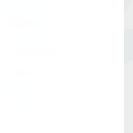
Единый номер
8 (800) 333-05-20
Заказать обратный звонок
Номер в Санкт-Петербурге
+7 (812) 454-00-80
Номер в Москве
+7 (495) 145-80-40
По любым вопросам:
info@kerner.ru
Офис в Москве
г. Москва, ул Зарайская, д. 21, помещ. 206
Офис в Санкт-Петербурге