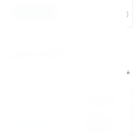
Задать вопрос
Поставляем оборудование для
ведущих компаний
Реализуем поставки и сопровождаем проекты для
крупных производственных и строительных компаний
по всей России