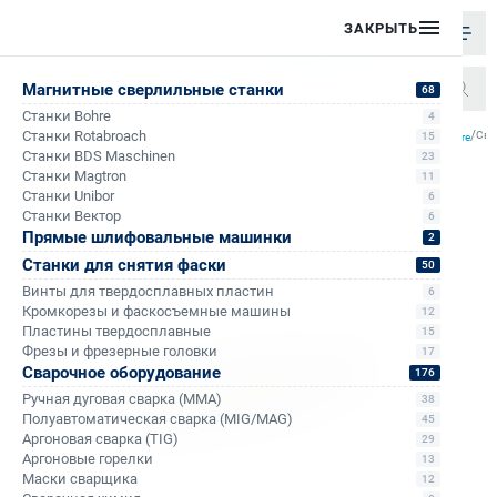
ЗАКРЫТЬ
Магнитные сверлильные станки
68
Станки Bohre
4
/
/
/
/
Станки Rotabroach
Све
15
Главная
Каталог
Корончатые сверла по металлу
Корончатые сверла по металлу Bohre
Станки BDS Maschinen
23
Станки Magtron
11
Станки Unibor
6
Станки Вектор
6
Прямые шлифовальные машинки
2
Станки для снятия фаски
50
Винты для твердосплавных пластин
6
Кромкорезы и фаскосъемные машины
12
Пластины твердосплавные
15
Фрезы и фрезерные головки
17
Сварочное оборудование
176
Ручная дуговая сварка (MMA)
38
Полуавтоматическая сварка (MIG/MAG)
45
Аргоновая сварка (TIG)
29
Аргоновые горелки
13
Маски сварщика
12