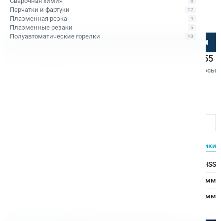
Сварочная химия
8
Перчатки и фартуки
12
Плазменная резка
4
Плазменные резаки
5
Полуавтоматические горелки
10
Посмотрите товар онлайн
Сверло корончатое по металлу HSS Bohre 29х55
Код товара: КБ010323
5
•
1 отзыв
Вопросы
Bohre
Ø сверления, мм
29
Характеристики
Все характеристики
Тип сверла:
Сверло из быстрорежущей стали HSS
Ø сверления:
29 мм
↕ сверления:
55 мм
Расходные материалы