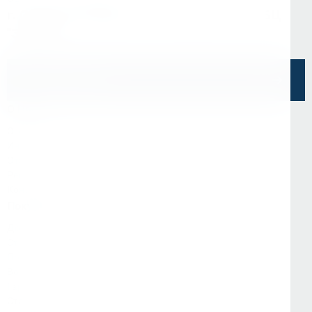
г. Санкт-Петербург, ул. Седова, д.11А, БЦ
"Эврика"
Напишите нам
О Нас
О компании
Информация
Отзывы
Реквизиты
Контакты
Покупателям
Доставка и оплата
Стать партнёром
Программа лояльности
Вопрос-ответ
Гарантия и возврат
Статьи