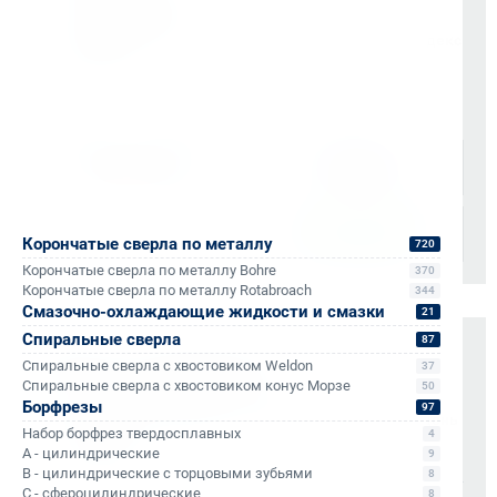
согласованию)
Доставка по Санкт-Петербургу через сервис «Яндекс
Доставка»
Доставка осуществляется через проверенные
транспортные компании:
Корончатые сверла по металлу
720
Корончатые сверла по металлу Bohre
370
Корончатые сверла по металлу Rotabroach
344
Смазочно-охлаждающие жидкости и смазки
21
Спиральные сверла
87
Оплата и документы
Спиральные сверла с хвостовиком Weldon
37
Спиральные сверла с хвостовиком конус Морзе
50
НДС 22% включен во все счета
Борфрезы
97
Мгновенные документы: Счёт-фактура и УПД в день
Набор борфрез твердосплавных
4
отгрузки
A - цилиндрические
9
Отсрочка платежа (для постоянных партнеров)
B - цилиндрические с торцовыми зубьями
8
C - сфероцилиндрические
8