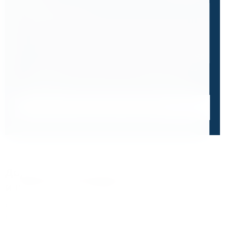
0 / 500
Я ознакомлен и принимаю условия
политики в отношении
обработки персональных данных
и
пользовательского
соглашения
Получить консультацию специалиста
Дорожим своей репутацией,
и ценим ваше доверие
О чем говорят отзывы и высокие оценки наших
клиентов