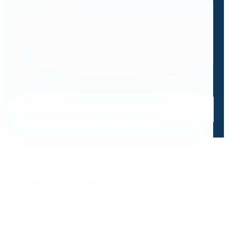
0 / 500
Я ознакомлен и принимаю условия
политики в отношении
обработки персональных данных
и
пользовательского
соглашения
Получить консультацию специалиста
Дорожим своей репутацией,
и ценим ваше доверие
О чем говорят отзывы и высокие оценки наших
клиентов