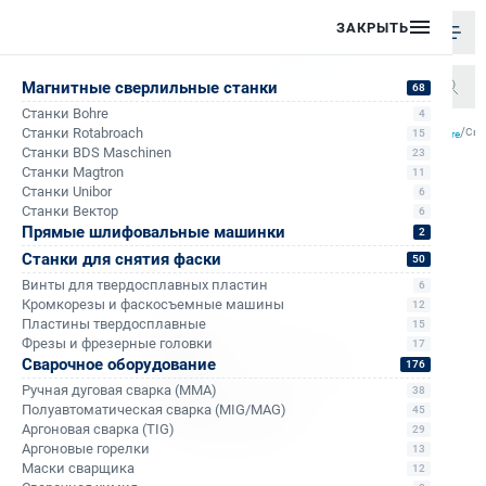
ЗАКРЫТЬ
Магнитные сверлильные станки
68
Станки Bohre
4
/
/
/
/
Станки Rotabroach
Све
15
Главная
Каталог
Корончатые сверла по металлу
Корончатые сверла по металлу Bohre
Станки BDS Maschinen
23
Станки Magtron
11
Станки Unibor
6
Станки Вектор
6
Прямые шлифовальные машинки
2
Станки для снятия фаски
50
Винты для твердосплавных пластин
6
Кромкорезы и фаскосъемные машины
12
Пластины твердосплавные
15
Фрезы и фрезерные головки
17
Сварочное оборудование
176
Ручная дуговая сварка (MMA)
38
Полуавтоматическая сварка (MIG/MAG)
45
Аргоновая сварка (TIG)
29
Аргоновые горелки
13
Маски сварщика
12