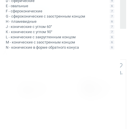
D - сферические
9
Также доступно для частных лиц:
E - овальные
6
Онлайн-оплата без комиссии
F - сфероконические
7
G - сфероконические с заостренным концом
7
H - пламевидные
6
J - конические с углом 60°
7
K - конические с углом 90°
7
L - конические с закругленным концом
6
M - конические с заостренным концом
6
N - конические в форме обратного конуса
6
Аналоги и похожие товары
+1 607
+749
Арт. КБ010551
Арт. КБ010426
Сверло корончатое по
Сверло корончатое по
металлу TCT Bohre 48х110
металлу TCT Bohre 48х40