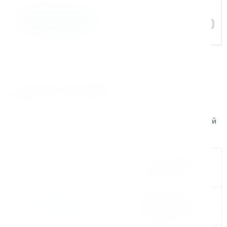
Задать вопрос
Поставляем оборудование для
ведущих компаний
Реализуем поставки и сопровождаем проекты для
крупных производственных и строительных компаний
по всей России