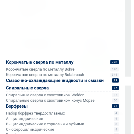
согласованию)
Доставка по Санкт-Петербургу через сервис «Яндекс
Доставка»
Доставка осуществляется через проверенные
транспортные компании:
Корончатые сверла по металлу
720
Корончатые сверла по металлу Bohre
370
Корончатые сверла по металлу Rotabroach
344
Смазочно-охлаждающие жидкости и смазки
21
Спиральные сверла
87
Спиральные сверла с хвостовиком Weldon
37
Оплата и документы
Спиральные сверла с хвостовиком конус Морзе
50
Борфрезы
97
НДС 22% включен во все счета
Мгновенные документы: Счёт-фактура и УПД в день
Набор борфрез твердосплавных
4
A - цилиндрические
отгрузки
9
B - цилиндрические с торцовыми зубьями
8
Отсрочка платежа (для постоянных партнеров)
C - сфероцилиндрические
8