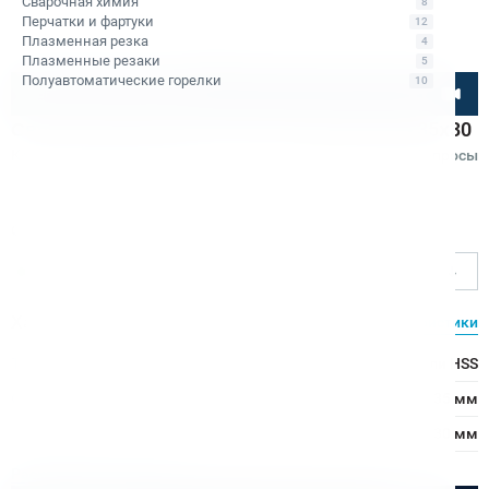
Сварочная химия
8
Перчатки и фартуки
12
Плазменная резка
4
Плазменные резаки
5
Полуавтоматические горелки
10
Посмотрите товар онлайн
Сверло корончатое по металлу HSS Bohre 35х30
Код товара: КБ010295
5
•
1 отзыв
Вопросы
Bohre
Ø сверления, мм
35
Характеристики
Все характеристики
Тип сверла:
Сверло из быстрорежущей стали HSS
Ø сверления:
35 мм
↕ сверления:
30 мм
Расходные материалы