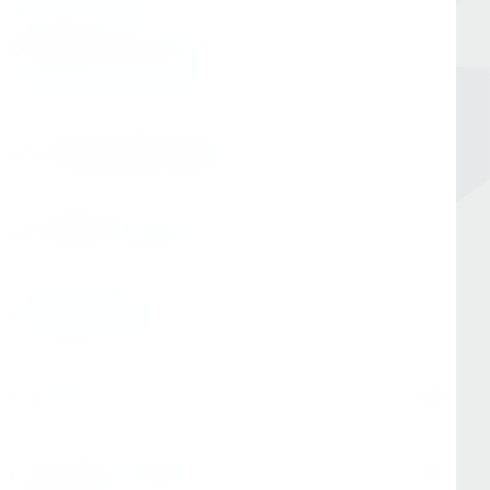
Единый номер
8 (800) 333-05-20
Заказать обратный звонок
Номер в Санкт-Петербурге
+7 (812) 454-00-80
Номер в Москве
+7 (495) 145-80-40
По любым вопросам:
info@kerner.ru
Офис в Москве
г. Москва, ул Зарайская, д. 21, помещ. 206
Офис в Санкт-Петербурге
г. Санкт-Петербург, ул. Седова, д.11А, БЦ