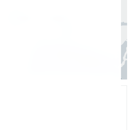
Москва, Санкт-Петербург
1 день
Регионы
3–7 дней
Экспертная поддержка
Помогаем на всех этапах: в выборе и
внедрении оборудования в рабочие
процессы