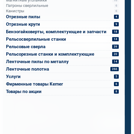
Магнитные угольники
10
Бандюк Алла
Патроны сверлильные
6
Канистры
6
Менеджер по продажам
Отрезные пилы
4
Отрезные круги
9
Напишите, что вам нужно сверлить, отпилить
Бензогайковерты, комплектующие и запчасти
18
или монтировать
- мы предложим
Рельсосверлильные станки
14
оборудование, которое справится.
Рельсовые сверла
39
Имя
*
Рельсорезные станки и комплектующие
20
Ленточные пилы по металлу
14
Ленточные полотна
266
Телефон
*
Услуги
5
Фирменные товары Kerner
6
Товары по акции
8
Email
*
Спецификация или реквизиты
Прикрепите файлы
Выбрать
Ваш вопрос