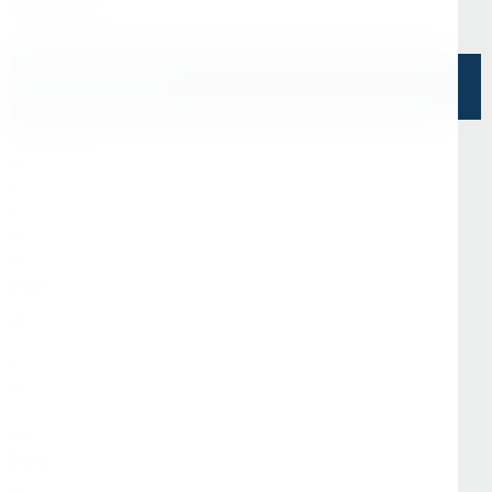
"Эврика"
Напишите нам
О Нас
О компании
Информация
Отзывы
Реквизиты
Контакты
Покупателям
Доставка и оплата
Стать партнёром
Программа лояльности
Вопрос-ответ
Гарантия и возврат
Статьи
Популярные категории