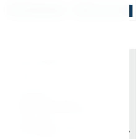
В корзину
Подобрать аналог
Почему выбирают Kerner
Держим курс
, а не гоняемся за цифрами
На рынке -
9 лет
Vessel (Япония)
- партнёр все эти годы
Rotabroach (Великобритания)
- эксклюзивные
дилеры с самого начала. Никаких серых схем
Свой бренд Bohre
- вложили в него годы, чтобы
он стал синонимом надёжного инструмента, а не
просто шильдиком