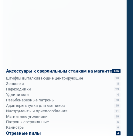
боялись, что лёгкий станок будет слабым, а
мощный - слишком тяжёлым.
Мы показали им Rotabroach Commando 40 с
корончатыми свёрлами Bohre.
Итог за месяц испытаний: надёжность,
мобильность и скорость, о которой они не
подозревали.
Аксессуары к сверлильным станкам на магните
155
Штифты выталкивающие центрирующие
10
Теперь ПМС-88 рекомендует его всем
Зенковки
5
Переходники
23
подразделениям РЖД.
Удлинители
4
Резьбонарезные патроны
70
Адаптеры втулки для метчиков
10
Инструменты и приспособления
Бандюк Алла
11
Магнитные угольники
10
Менеджер по продажам
Патроны сверлильные
6
Канистры
6
Отрезные пилы
4