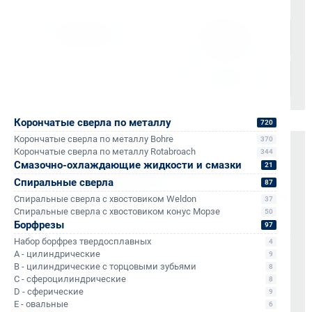
транспортные компании:
Корончатые сверла по металлу
720
Корончатые сверла по металлу Bohre
370
Корончатые сверла по металлу Rotabroach
344
Оплата и документы
Смазочно-охлаждающие жидкости и смазки
21
НДС 22% включен во все счета
Спиральные сверла
87
Мгновенные документы: Счёт-фактура и УПД в день
Спиральные сверла с хвостовиком Weldon
37
отгрузки
Спиральные сверла с хвостовиком конус Морзе
50
Отсрочка платежа (для постоянных партнеров)
Борфрезы
97
Набор борфрез твердосплавных
4
A - цилиндрические
Также доступно для частных лиц:
9
B - цилиндрические с торцовыми зубьями
8
Онлайн-оплата без комиссии
C - сфероцилиндрические
8
D - сферические
9
E - овальные
6