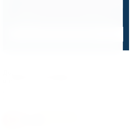
0 / 500
Я ознакомлен и принимаю условия
политики в отношении
обработки персональных данных
и
пользовательского
соглашения
Получить консультацию специалиста
Дорожим своей репутацией,
и ценим ваше доверие
О чем говорят отзывы и высокие оценки наших
клиентов
4.8
На основе 47 оценок