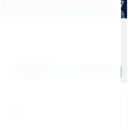
Оптом дешевле
Скидки для оптовых покупателей
Цена с учетом НДС 22%
7 546 ₽
Начислим: 755 бонусов
Уточняйте наличие
Подобрать аналог
Официальный дилер
Мы на связи
Бандюк Алла
Менеджер по продажам г. Москва
243@kerner.ru