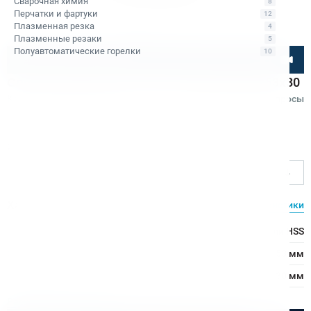
Сварочная химия
8
Перчатки и фартуки
12
Плазменная резка
4
Плазменные резаки
5
Полуавтоматические горелки
10
Посмотрите товар онлайн
Сверло корончатое по металлу HSS Bohre 53х30
Код товара: КБ010309
4
•
1 отзыв
Вопросы
Bohre
Ø сверления, мм
53
Характеристики
Все характеристики
Тип сверла:
Сверло из быстрорежущей стали HSS
Ø сверления:
53 мм
↕ сверления:
30 мм
Расходные материалы