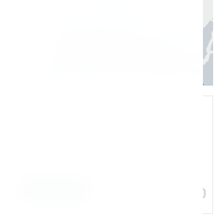
Экспертная поддержка
Помогаем на всех этапах: в выборе и
внедрении оборудования в рабочие
процессы
Задать вопрос