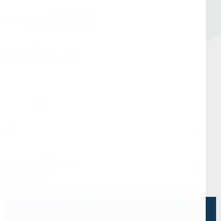
Номер в Санкт-Петербурге
+7 (812) 454-00-80
Номер в Москве
+7 (495) 145-80-40
По любым вопросам:
info@kerner.ru
Офис в Москве
г. Москва, ул Зарайская, д. 21, помещ. 206
Офис в Санкт-Петербурге
г. Санкт-Петербург, ул. Седова, д.11А, БЦ
"Эврика"
Напишите нам