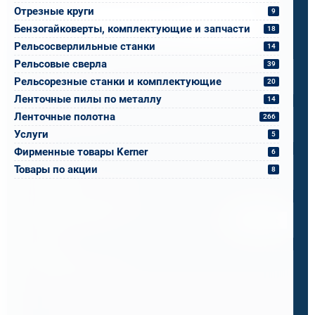
Напишите, что вам нужно сверлить, отпилить
Отрезные круги
9
или монтировать
- мы предложим
Бензогайковерты, комплектующие и запчасти
оборудование, которое справится.
18
Рельсосверлильные станки
14
Имя
*
Рельсовые сверла
39
Рельсорезные станки и комплектующие
20
Ленточные пилы по металлу
14
Телефон
*
Ленточные полотна
266
Услуги
5
Email
*
Фирменные товары Kerner
6
Товары по акции
8
Спецификация или реквизиты
Прикрепите файлы
Выбрать
Ваш вопрос