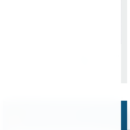
ОАО "РЖД" Центральная
ГУП "Московский
дирекция пути. Структурное
метрополитен"
подразделение. Октябрьская
дирекция по ремонту пути
"ПУТЬРЕМ". Структурное
подразделение Путевая
Машинная Станция №88.
Остались вопросы?
Свяжитесь с нами, мы поможем подобрать
оптимальное решение для ваших задач