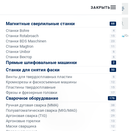
ЗАКРЫТЬ
Магнитные сверлильные станки
68
Станки Bohre
4
/
/
/
/
Станки Rotabroach
Све
15
Главная
Каталог
Корончатые сверла по металлу
Корончатые сверла по металлу Bohre
Станки BDS Maschinen
23
Станки Magtron
11
Станки Unibor
6
Станки Вектор
6
Прямые шлифовальные машинки
2
Станки для снятия фаски
50
Винты для твердосплавных пластин
6
Кромкорезы и фаскосъемные машины
12
Пластины твердосплавные
15
Фрезы и фрезерные головки
17
Сварочное оборудование
176
Ручная дуговая сварка (MMA)
38
Полуавтоматическая сварка (MIG/MAG)
45
Аргоновая сварка (TIG)
29
Аргоновые горелки
13
Маски сварщика
12