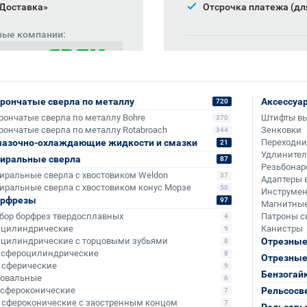
 Доставка»
Отсрочка платежа (дл
ные компании:
Также доступно для частн
Онлайн-оплата без комис
рончатые сверла по металлу
Аксессуа
720
рончатые сверла по металлу Bohre
Штифты в
370
рончатые сверла по металлу Rotabroach
Зенковки
344
азочно-охлаждающие жидкости и смазки
Переходн
21
Удлините
иральные сверла
87
Резьбонар
иральные сверла с хвостовиком Weldon
37
Адаптеры 
иральные сверла с хвостовиком конус Морзе
50
Инструмен
орфрезы
97
Магнитные
бор борфрез твердосплавных
Патроны с
4
- цилиндрические
Канистры
9
- цилиндрические с торцовыми зубьями
Отрезные
8
- сфероцилиндрические
8
Отрезные
+795
+3 015
- сферические
9
Бензогай
- овальные
6
- сфероконические
Рельсосв
7
- сфероконические с заостренным концом
7
Рельсовы