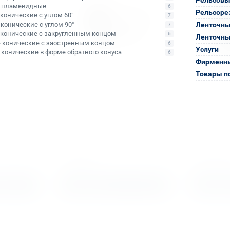
- пламевидные
6
Рельсоре
- конические с углом 60°
7
- конические с углом 90°
Ленточны
7
- конические с закругленным концом
6
Ленточны
- конические с заостренным концом
6
Услуги
- конические в форме обратного конуса
6
Фирменны
Товары п
Арт. КБ010471
Арт. КБ0003
 по
Сверло корончатое по
Сверло ко
48х40
металлу TCT Bohre 48х55
металлу T
В наличии: 101 шт.
В наличии:
ыми
Тип сверла:
Сверло с напаянными
Тип сверла:
Св
 TCT
твердосплавными пластинами TCT
твердосплавн
Ø сверления:
48 мм
Ø сверления:
1
↕ сверления:
55 мм
↕ сверления:
5
7 946 ₽
30 151 
алог
В корзину
В корз