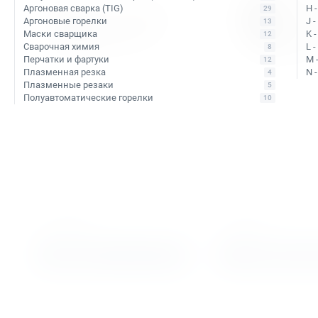
Аргоновая сварка (TIG)
H 
29
Аргоновые горелки
J 
13
Маски сварщика
K 
12
Сварочная химия
L 
8
Перчатки и фартуки
M 
12
Плазменная резка
N 
4
Плазменные резаки
5
Полуавтоматические горелки
10
Арт. КБ010551
Арт. КБ010426
Сверло корончатое по
Сверло корончатое
металлу TCT Bohre 48х110
металлу TCT Bohre 
В наличии: 1 шт.
Уточняйте наличие
Тип сверла:
Сверло с напаянными
Тип сверла:
Сверло с напаянн
твердосплавными пластинами TCT
твердосплавными пластинами
Ø сверления:
48 мм
Ø сверления:
48 мм
↕ сверления:
110 мм
↕ сверления:
40 мм
16 068 ₽
7 487 ₽
В корзину
Подобрать ан