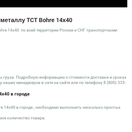
 металлу TCT Bohre 14х40
hre 14х40 по всей территории России и СНГ транспортными
сы груза. Подробную информацию о стоимости доставки и сроках
 наших менеджеров в чате на сайте или по телефону 8 (800) 333-
4х40 в городе
re 14х40 в городе , необходимо выполнить несколько простых
мое количество товара.