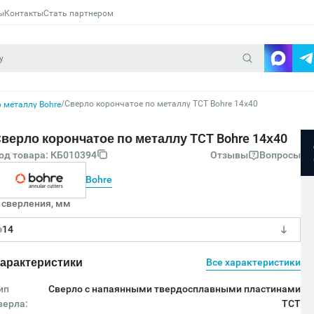
ы
Контакты
Стать партнером
/
Сверло корончатое по металлу TCT Bohre 14х40
 металлу Bohre
верло корончатое по металлу TCT Bohre 14х40
од товара: КБ010394
Отзывы
Вопросы
Bohre
 сверления, мм
14
арактеристики
Все характеристики
ип
Сверло с напаянными твердосплавными пластинами
верла:
TCT