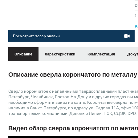
Ø
↕
Р
Посмотрите товар онлайн
Описание
Характеристики
Комплектация
Доку
Описание сверла корончатого по металлу 
Сверло корончатое с напаянными твердосплавными пластинами 
Петербург, Челябинск, Ростов-На-Дону и в других городах вы 
необходимо оформить заказ на сайте. Корончатые сверла по 
наличия в Санкт-Петербурге, по адресу ул. Седова 11А, офис 1
транспортными компаниями: Деловые Линии, ПЭК, СДЭК, DPD.
Видео обзор сверла корончатого по метал