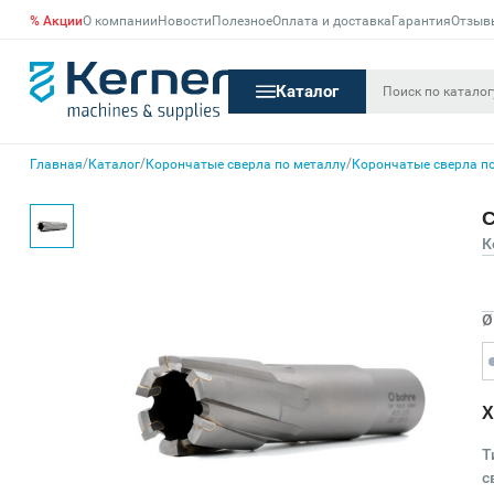
% Акции
О компании
Новости
Полезное
Оплата и доставка
Гарантия
Отзыв
Каталог
/
/
/
Главная
Каталог
Корончатые сверла по металлу
Корончатые сверла по
С
К
Ø
Х
Т
с