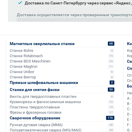
Доставка по Санкт-Петербургу через сервис «Яндекс
Доставка осуществляется через проверенные транспорт
Магнитные сверлильные станки
Ко
68
Станки Bohre
Ко
4
Станки Rotabroach
Ко
15
Станки BDS Maschinen
См
23
Станки Magtron
11
Сп
Станки Unibor
6
Сп
Станки Вектор
6
Сп
Прямые шлифовальные машинки
2
Аналоги и похожие товары
Б
Станки для снятия фаски
50
На
Винты для твердосплавных пластин
6
A 
Кромкорезы и фаскосъемные машины
12
B 
Пластины твердосплавные
15
C 
+1 607
+749
Фрезы и фрезерные головки
17
D 
Сварочное оборудование
176
E 
Ручная дуговая сварка (MMA)
F 
38
Полуавтоматическая сварка (MIG/MAG)
G 
45