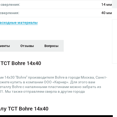
 сверления:
14 мм
 сверления:
40 мм
асходные материалы
менты
Отзывы
Вопросы
TCT Bohre 14х40
14х30 "Bohre" производителя Bohre в городе Москва, Санкт-
можете купить в компании ООО «Кернер». Для этого вам
металлу Bohre с напаянными пластинами можно забрать из
001. Мы также отправляем сверла в другие города
лу TCT Bohre 14х40