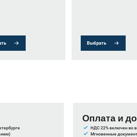
ать
Выбрать
Оплата и д
етербурге
НДС 22% включен во в
анию)
Мгновенные документы