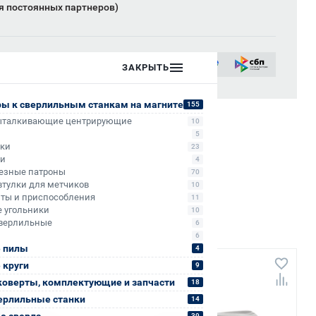
я постоянных партнеров)
ых лиц:
ЗАКРЫТЬ
сии
ры к сверлильным станкам на магните
155
ыталкивающие центрирующие
10
5
ики
23
ли
4
езные патроны
70
втулки для метчиков
10
ты и приспособления
11
 угольники
10
верлильные
6
6
 пилы
4
 круги
+1 607
9
коверты, комплектующие и запчасти
18
ерлильные станки
14
е сверла
39