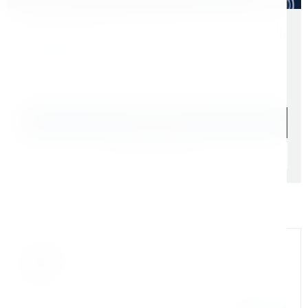
Цена с учетом НДС 22%
1 960 ₽
В наличии: 25 шт.
В корзину
Быстрый заказ
Самовывоз: сегодня (
cо склада СПб
)
Доставка ТК: по РФ (
от 1 дня
)
Мы на связи
Бандюк Алла
Менеджер по продажам г. Москва
243@kerner.ru