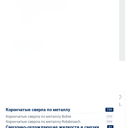
НДС 22% включен во все счета
Мгновенные документы: Счёт-фактура и УПД в день
отгрузки
Отсрочка платежа (для постоянных партнеров)
Также доступно для частных лиц:
Онлайн-оплата без комиссии
Аналоги и похожие товары
Корончатые сверла по металлу
720
Корончатые сверла по металлу Bohre
370
Корончатые сверла по металлу Rotabroach
344
Смазочно-охлаждающие жидкости и смазки
21