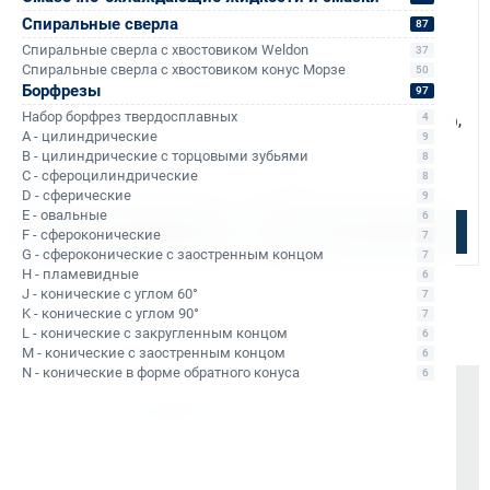
Спиральные сверла
87
Спиральные сверла с хвостовиком Weldon
37
Спиральные сверла с хвостовиком конус Морзе
50
Арт. КБ011749
Арт. КБ011750
Борфрезы
97
Сверло спиральное к/х по
Сверло спиральное к/х по
Набор борфрез твердосплавных
4
металлу d11 мм Bohre (Р6М5),
металлу d12 мм Bohre (Р6М5),
A - цилиндрические
9
КМ1
КМ1
B - цилиндрические с торцовыми зубьями
8
В наличии: 25 шт.
В наличии: 12 шт.
C - сфероцилиндрические
8
726 ₽
741 ₽
D - сферические
9
E - овальные
6
В корзину
В корзину
F - сфероконические
7
G - сфероконические с заостренным концом
7
H - пламевидные
6
J - конические с углом 60°
7
K - конические с углом 90°
7
L - конические с закругленным концом
6
M - конические с заостренным концом
6
N - конические в форме обратного конуса
6
Почему выбирают Kerner
Держим курс
, а не гоняемся за цифрами