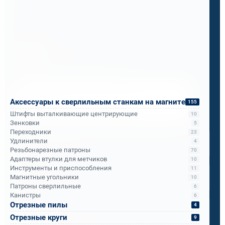
Теперь ПМС-88 рекомендует его всем
подразделениям РЖД.
Бандюк Алла
Менеджер по продажам
Напишите, что вам нужно сверлить, отпилить
или монтировать
- мы предложим
Аксессуары к сверлильным станкам на магните
155
оборудование, которое справится.
Штифты выталкивающие центрирующие
10
Зенковки
5
Имя
*
Переходники
23
Удлинители
4
Резьбонарезные патроны
70
Адаптеры втулки для метчиков
10
Телефон
*
Инструменты и приспособления
11
Магнитные угольники
10
Патроны сверлильные
6
Канистры
Email
*
6
Отрезные пилы
4
Отрезные круги
9