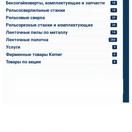
Бензогайковерты, комплектующие и запчасти
Спецификация или реквизиты
18
Рельсосверлильные станки
14
Прикрепите файлы
Выбрать
Рельсовые сверла
39
Ваш вопрос
Рельсорезные станки и комплектующие
20
Ленточные пилы по металлу
14
Ленточные полотна
266
Услуги
5
Фирменные товары Kerner
6
0 / 500
Товары по акции
8
Я ознакомлен и принимаю условия
политики в отношении
обработки персональных данных
и
пользовательского
соглашения
Получить консультацию специалиста
Дорожим своей репутацией,