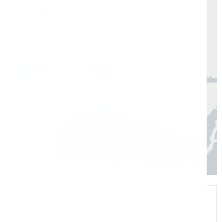
Доставка по России от 1 дня
Организуем быструю отгрузку и доставку
по всей России в согласованные сроки
Москва, Санкт-Петербург
1 день
Регионы
3–7 дней
Экспертная поддержка