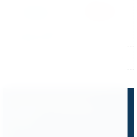
Не нашли готовый ответ?
Расскажите, что вам нужно
сделать.
Часто клиенты приходят к нам с запросом,