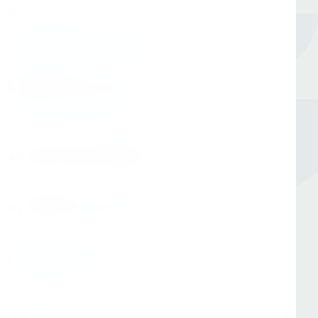
Мы в соцсетях
Единый номер
8 (800) 333-05-20
Заказать обратный звонок
Номер в Санкт-Петербурге
+7 (812) 454-00-80
Номер в Москве
+7 (495) 145-80-40
По любым вопросам:
info@kerner.ru
Офис в Москве
г. Москва, ул Зарайская, д. 21, помещ. 206