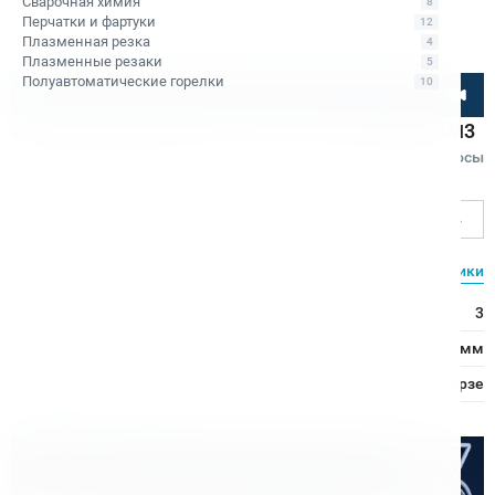
Сварочная химия
8
Перчатки и фартуки
12
Плазменная резка
4
Плазменные резаки
5
Полуавтоматические горелки
10
Посмотрите товар онлайн
Сверло спиральное к/х по металлу d30 мм, КМ3
Код товара: КБ003377
Отзывы
Вопросы
Ø сверления, мм
30
Характеристики
Все характеристики
Конус Морзе:
3
Ø сверления:
30 мм
Хвостовик:
Конус Морзе
Расходные материалы
Оптом дешевле
Скидки для оптовых покупателей