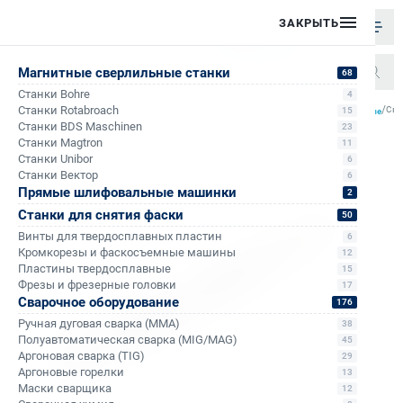
ЗАКРЫТЬ
Магнитные сверлильные станки
68
Станки Bohre
4
/
/
/
/
Станки Rotabroach
Све
15
Главная
Каталог
Спиральные сверла
Спиральные сверла с хвостовиком конус Морзе
Станки BDS Maschinen
23
Станки Magtron
11
Станки Unibor
6
Станки Вектор
6
Прямые шлифовальные машинки
2
Станки для снятия фаски
50
Винты для твердосплавных пластин
6
Кромкорезы и фаскосъемные машины
12
Пластины твердосплавные
15
Фрезы и фрезерные головки
17
Сварочное оборудование
176
Ручная дуговая сварка (MMA)
38
Полуавтоматическая сварка (MIG/MAG)
45
Аргоновая сварка (TIG)
29
Аргоновые горелки
13
Маски сварщика
12