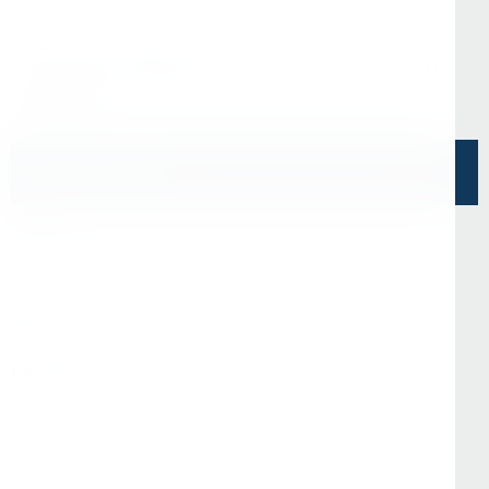
Офис в Санкт-Петербурге
г. Санкт-Петербург, ул. Седова, д.11А, БЦ
"Эврика"
Напишите нам
О Нас
О компании
Информация
Отзывы
Реквизиты
Контакты
Покупателям
Доставка и оплата
Стать партнёром
Программа лояльности
Вопрос-ответ